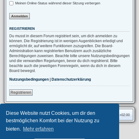
Meinen Online-Status während dieser Sitzung verbergen
REGISTRIEREN
Du musst in diesem Forum registriert sein, um dich anmelden zu
können. Die Registrierung ist in wenigen Augenblicken erledigt und
ermöglicht dir, auf weitere Funktionen zuzugreifen. Die Board-
Administration kann registrierten Benutzern auch zusätzliche
Berechtigungen zuweisen. Beachte bitte unsere Nutzungsbedingungen
und die verwandten Regelungen, bevor du dich registrierst. Bitte
beachte auch die jeweiligen Forenregeln, wenn du dich in diesem
Board bewegst.
Nutzungsbedingungen
|
Datenschutzerklärung
Registrieren
Diese Website nutzt Cookies, um dir den
Foren-Übersicht
Alle Zeiten sind
UTC+02:00
bestmöglichen Komfort bei der Nutzung zu
bieten.
Mehr erfahren
Privates Forum ©
motorang
E-Mail
Aero
style developed for phpBB