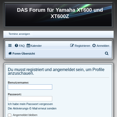
DAS Forum für Yamaha XT600 und
XT600Z
Termine anzeigen
FAQ
Kalender
Registrieren
Anmelden
S
Foren-Übersicht
u
c
Du musst registriert und angemeldet sein, um Profile
h
anzuschauen.
e
Benutzername:
Passwort:
Ich habe mein Passwort vergessen
Die Aktivierungs-E-Mail erneut senden
Angemeldet bleiben