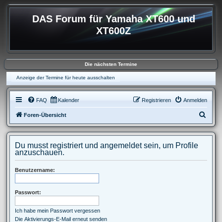
DAS Forum für Yamaha XT600 und
XT600Z
Die nächsten Termine
Anzeige der Termine für heute ausschalten
FAQ
Kalender
Registrieren
Anmelden
S
Foren-Übersicht
u
c
Du musst registriert und angemeldet sein, um Profile
h
anzuschauen.
e
Benutzername:
Passwort:
Ich habe mein Passwort vergessen
Die Aktivierungs-E-Mail erneut senden