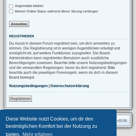
Angemeldet bleiben
Meinen Online-Status während dieser Sitzung verbergen
REGISTRIEREN
Du musst in diesem Forum registriert sein, um dich anmelden zu
können. Die Registrierung ist in wenigen Augenblicken erledigt und
ermöglicht dir, auf weitere Funktionen zuzugreifen. Die Board-
Administration kann registrierten Benutzern auch zusätzliche
Berechtigungen zuweisen. Beachte bitte unsere Nutzungsbedingungen
und die verwandten Regelungen, bevor du dich registrierst. Bitte
beachte auch die jeweiligen Forenregeln, wenn du dich in diesem
Board bewegst.
Nutzungsbedingungen
|
Datenschutzerklärung
Registrieren
Diese Website nutzt Cookies, um dir den
Foren-Übersicht
Alle Zeiten sind
UTC+02:00
bestmöglichen Komfort bei der Nutzung zu
bieten.
Mehr erfahren