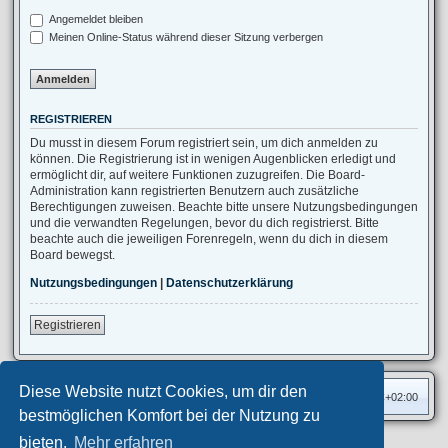
Angemeldet bleiben
Meinen Online-Status während dieser Sitzung verbergen
REGISTRIEREN
Du musst in diesem Forum registriert sein, um dich anmelden zu
können. Die Registrierung ist in wenigen Augenblicken erledigt und
ermöglicht dir, auf weitere Funktionen zuzugreifen. Die Board-
Administration kann registrierten Benutzern auch zusätzliche
Berechtigungen zuweisen. Beachte bitte unsere Nutzungsbedingungen
und die verwandten Regelungen, bevor du dich registrierst. Bitte
beachte auch die jeweiligen Forenregeln, wenn du dich in diesem
Board bewegst.
Nutzungsbedingungen
|
Datenschutzerklärung
Registrieren
Diese Website nutzt Cookies, um dir den
Foren-Übersicht
Alle Zeiten sind
UTC+02:00
bestmöglichen Komfort bei der Nutzung zu
bieten.
Mehr erfahren