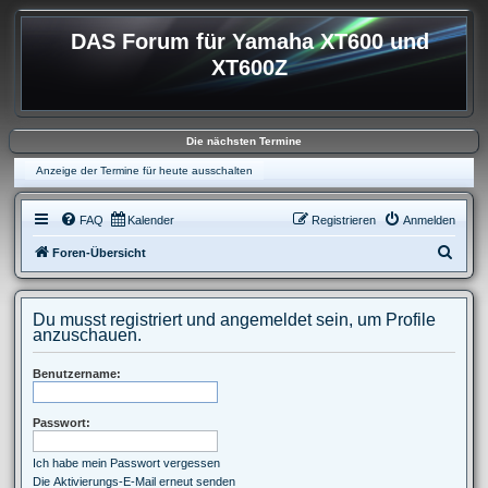
DAS Forum für Yamaha XT600 und
XT600Z
Die nächsten Termine
Anzeige der Termine für heute ausschalten
FAQ
Kalender
Registrieren
Anmelden
S
Foren-Übersicht
u
c
Du musst registriert und angemeldet sein, um Profile
h
anzuschauen.
e
Benutzername:
Passwort:
Ich habe mein Passwort vergessen
Die Aktivierungs-E-Mail erneut senden