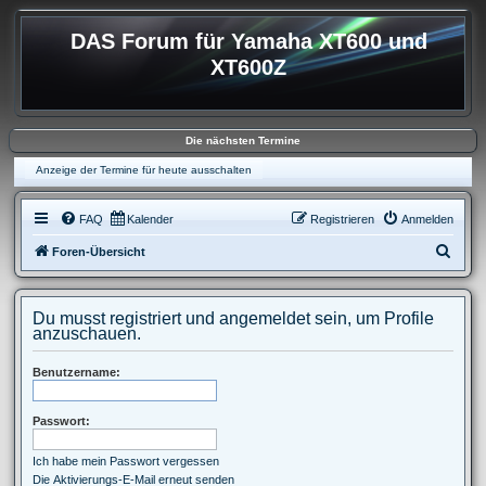
DAS Forum für Yamaha XT600 und
XT600Z
Die nächsten Termine
Anzeige der Termine für heute ausschalten
FAQ
Kalender
Registrieren
Anmelden
S
Foren-Übersicht
u
c
Du musst registriert und angemeldet sein, um Profile
h
anzuschauen.
e
Benutzername:
Passwort:
Ich habe mein Passwort vergessen
Die Aktivierungs-E-Mail erneut senden