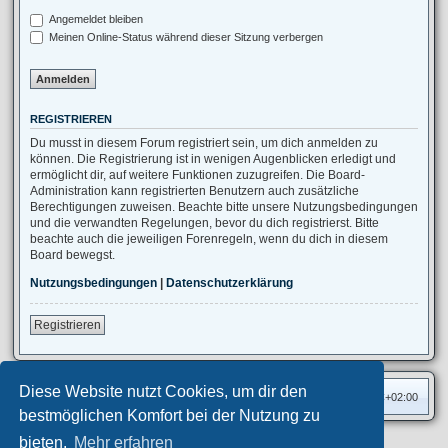
Angemeldet bleiben
Meinen Online-Status während dieser Sitzung verbergen
REGISTRIEREN
Du musst in diesem Forum registriert sein, um dich anmelden zu
können. Die Registrierung ist in wenigen Augenblicken erledigt und
ermöglicht dir, auf weitere Funktionen zuzugreifen. Die Board-
Administration kann registrierten Benutzern auch zusätzliche
Berechtigungen zuweisen. Beachte bitte unsere Nutzungsbedingungen
und die verwandten Regelungen, bevor du dich registrierst. Bitte
beachte auch die jeweiligen Forenregeln, wenn du dich in diesem
Board bewegst.
Nutzungsbedingungen
|
Datenschutzerklärung
Registrieren
Diese Website nutzt Cookies, um dir den
Foren-Übersicht
Alle Zeiten sind
UTC+02:00
bestmöglichen Komfort bei der Nutzung zu
bieten.
Mehr erfahren