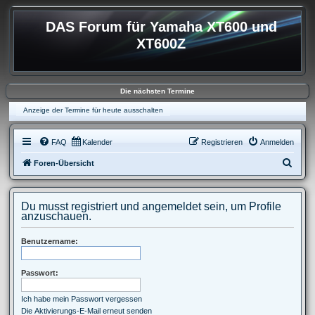
DAS Forum für Yamaha XT600 und
XT600Z
Die nächsten Termine
Anzeige der Termine für heute ausschalten
FAQ
Kalender
Registrieren
Anmelden
S
Foren-Übersicht
u
c
Du musst registriert und angemeldet sein, um Profile
h
anzuschauen.
e
Benutzername:
Passwort:
Ich habe mein Passwort vergessen
Die Aktivierungs-E-Mail erneut senden