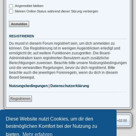
Angemeldet bleiben
Meinen Online-Status während dieser Sitzung verbergen
REGISTRIEREN
Du musst in diesem Forum registriert sein, um dich anmelden zu
können. Die Registrierung ist in wenigen Augenblicken erledigt und
ermöglicht dir, auf weitere Funktionen zuzugreifen. Die Board-
Administration kann registrierten Benutzern auch zusätzliche
Berechtigungen zuweisen. Beachte bitte unsere Nutzungsbedingungen
und die verwandten Regelungen, bevor du dich registrierst. Bitte
beachte auch die jeweiligen Forenregeln, wenn du dich in diesem
Board bewegst.
Nutzungsbedingungen
|
Datenschutzerklärung
Registrieren
Diese Website nutzt Cookies, um dir den
Foren-Übersicht
Alle Zeiten sind
UTC+02:00
bestmöglichen Komfort bei der Nutzung zu
bieten.
Mehr erfahren