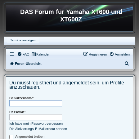
DAS Forum für Yamaha XT600 und
XT600Z
Termine anzeigen
FAQ
Kalender
Registrieren
Anmelden
S
Foren-Übersicht
u
c
Du musst registriert und angemeldet sein, um Profile
h
anzuschauen.
e
Benutzername:
Passwort:
Ich habe mein Passwort vergessen
Die Aktivierungs-E-Mail erneut senden
Angemeldet bleiben