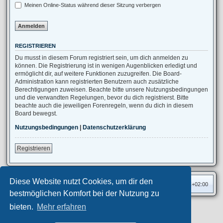
Meinen Online-Status während dieser Sitzung verbergen
REGISTRIEREN
Du musst in diesem Forum registriert sein, um dich anmelden zu
können. Die Registrierung ist in wenigen Augenblicken erledigt und
ermöglicht dir, auf weitere Funktionen zuzugreifen. Die Board-
Administration kann registrierten Benutzern auch zusätzliche
Berechtigungen zuweisen. Beachte bitte unsere Nutzungsbedingungen
und die verwandten Regelungen, bevor du dich registrierst. Bitte
beachte auch die jeweiligen Forenregeln, wenn du dich in diesem
Board bewegst.
Nutzungsbedingungen
|
Datenschutzerklärung
Registrieren
Diese Website nutzt Cookies, um dir den
Foren-Übersicht
Alle Zeiten sind
UTC+02:00
bestmöglichen Komfort bei der Nutzung zu
bieten.
Mehr erfahren
Privates Forum ©
motorang
E-Mail
Aero
style developed for phpBB