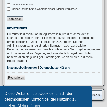
Angemeldet bleiben
Meinen Online-Status während dieser Sitzung verbergen
REGISTRIEREN
Du musst in diesem Forum registriert sein, um dich anmelden zu
können. Die Registrierung ist in wenigen Augenblicken erledigt und
ermöglicht dir, auf weitere Funktionen zuzugreifen. Die Board-
Administration kann registrierten Benutzern auch zusätzliche
Berechtigungen zuweisen. Beachte bitte unsere Nutzungsbedingungen
und die verwandten Regelungen, bevor du dich registrierst. Bitte
beachte auch die jeweiligen Forenregeln, wenn du dich in diesem
Board bewegst.
Nutzungsbedingungen
|
Datenschutzerklärung
Registrieren
Diese Website nutzt Cookies, um dir den
Foren-Übersicht
Alle Zeiten sind
UTC+02:00
bestmöglichen Komfort bei der Nutzung zu
bieten.
Mehr erfahren