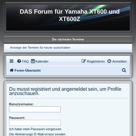
DAS Forum für Yamaha XT600 und
XT600Z
Die nächsten Termine
Anzeige der Termine für heute ausschalten
FAQ
Kalender
Registrieren
Anmelden
S
Foren-Übersicht
u
c
Du musst registriert und angemeldet sein, um Profile
h
anzuschauen.
e
Benutzername:
Passwort:
Ich habe mein Passwort vergessen
Die Aktivierungs-E-Mail erneut senden