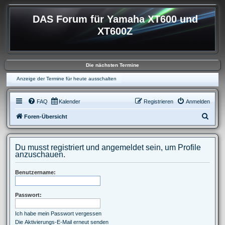
DAS Forum für Yamaha XT600 und
XT600Z
Die nächsten Termine
Anzeige der Termine für heute ausschalten
FAQ
Kalender
Registrieren
Anmelden
S
Foren-Übersicht
u
c
Du musst registriert und angemeldet sein, um Profile
h
anzuschauen.
e
Benutzername:
Passwort:
Ich habe mein Passwort vergessen
Die Aktivierungs-E-Mail erneut senden