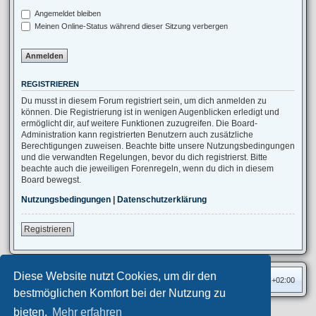
Angemeldet bleiben
Meinen Online-Status während dieser Sitzung verbergen
REGISTRIEREN
Du musst in diesem Forum registriert sein, um dich anmelden zu
können. Die Registrierung ist in wenigen Augenblicken erledigt und
ermöglicht dir, auf weitere Funktionen zuzugreifen. Die Board-
Administration kann registrierten Benutzern auch zusätzliche
Berechtigungen zuweisen. Beachte bitte unsere Nutzungsbedingungen
und die verwandten Regelungen, bevor du dich registrierst. Bitte
beachte auch die jeweiligen Forenregeln, wenn du dich in diesem
Board bewegst.
Nutzungsbedingungen
|
Datenschutzerklärung
Registrieren
Diese Website nutzt Cookies, um dir den
Foren-Übersicht
Alle Zeiten sind
UTC+02:00
bestmöglichen Komfort bei der Nutzung zu
bieten.
Mehr erfahren