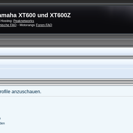
amaha XT600 und XT600Z
 Hosting:
Peaknetworks
nische FAQ
- Motorangs
Foren-FAQ
Profile anzuschauen.
n
nden