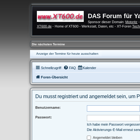
DAS Forum für Y
Sponsor dieser Domain:
Motoritz
-
XT600.de
- Home of XT600 - Werkstatt, Daten, etc - XT-Foren
Tech
Die nächsten Termine
Anzeige der Termine für heute ausschalten
Schnellzugriff
FAQ
Kalender
Foren-Übersicht
Du musst registriert und angemeldet sein, um 
Benutzername:
Passwort:
Ich habe mein Passwort vergesse
Die Aktivierungs-E-Mail erneut se
Angemeldet bleiben