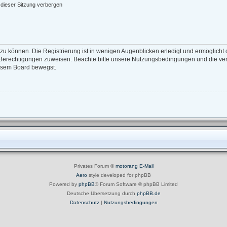
dieser Sitzung verbergen
zu können. Die Registrierung ist in wenigen Augenblicken erledigt und ermöglicht d
e Berechtigungen zuweisen. Beachte bitte unsere Nutzungsbedingungen und die verw
iesem Board bewegst.
Privates Forum ©
motorang
E-Mail
Aero
style developed for phpBB
Powered by
phpBB
® Forum Software © phpBB Limited
Deutsche Übersetzung durch
phpBB.de
Datenschutz
|
Nutzungsbedingungen