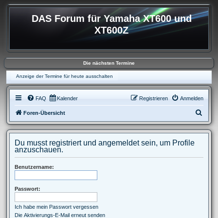
DAS Forum für Yamaha XT600 und
XT600Z
Die nächsten Termine
Anzeige der Termine für heute ausschalten
FAQ
Kalender
Registrieren
Anmelden
S
Foren-Übersicht
u
c
Du musst registriert und angemeldet sein, um Profile
h
anzuschauen.
e
Benutzername:
Passwort:
Ich habe mein Passwort vergessen
Die Aktivierungs-E-Mail erneut senden