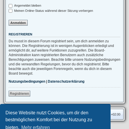
Angemeldet bleiben
Meinen Online-Status während dieser Sitzung verbergen
REGISTRIEREN
Du musst in diesem Forum registriert sein, um dich anmelden zu
können. Die Registrierung ist in wenigen Augenblicken erledigt und
ermöglicht dir, auf weitere Funktionen zuzugreifen. Die Board-
Administration kann registrierten Benutzern auch zusätzliche
Berechtigungen zuweisen. Beachte bitte unsere Nutzungsbedingungen
und die verwandten Regelungen, bevor du dich registrierst. Bitte
beachte auch die jeweiligen Forenregeln, wenn du dich in diesem
Board bewegst.
Nutzungsbedingungen
|
Datenschutzerklärung
Registrieren
Diese Website nutzt Cookies, um dir den
Foren-Übersicht
Alle Zeiten sind
UTC+02:00
bestmöglichen Komfort bei der Nutzung zu
bieten.
Mehr erfahren