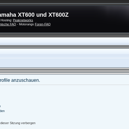
amaha XT600 und XT600Z
 Hosting:
Peaknetworks
nische FAQ
- Motorangs
Foren-FAQ
Profile anzuschauen.
n
nden
dieser Sitzung verbergen