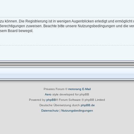
zu können. Die Registrierung ist in wenigen Augenblicken erledigt und ermöglicht d
e Berechtigungen zuweisen. Beachte bitte unsere Nutzungsbedingungen und die verw
iesem Board bewegst.
Privates Forum ©
motorang
E-Mail
Aero
style developed for phpBB
Powered by
phpBB
® Forum Software © phpBB Limited
Deutsche Übersetzung durch
phpBB.de
Datenschutz
|
Nutzungsbedingungen