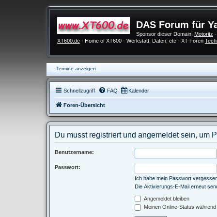
DAS Forum für Y
Sponsor dieser Domain:
Motoritz
-
XT600.de
- Home of XT600 - Werkstatt, Daten, etc - XT-Foren
Tech
Termine anzeigen
Schnellzugriff
FAQ
Kalender
Foren-Übersicht
Du musst registriert und angemeldet sein, um 
Benutzername:
Passwort:
Ich habe mein Passwort vergesse
Die Aktivierungs-E-Mail erneut se
Angemeldet bleiben
Meinen Online-Status während 