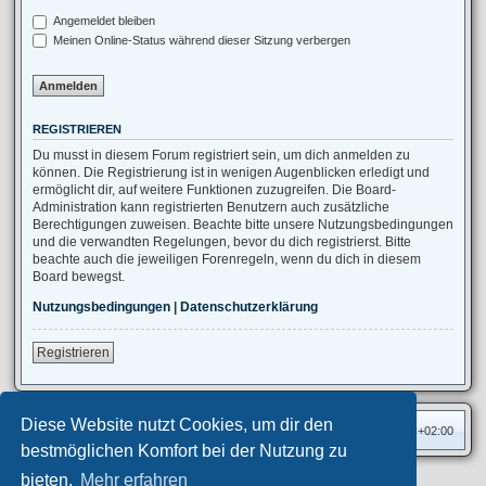
Angemeldet bleiben
Meinen Online-Status während dieser Sitzung verbergen
REGISTRIEREN
Du musst in diesem Forum registriert sein, um dich anmelden zu
können. Die Registrierung ist in wenigen Augenblicken erledigt und
ermöglicht dir, auf weitere Funktionen zuzugreifen. Die Board-
Administration kann registrierten Benutzern auch zusätzliche
Berechtigungen zuweisen. Beachte bitte unsere Nutzungsbedingungen
und die verwandten Regelungen, bevor du dich registrierst. Bitte
beachte auch die jeweiligen Forenregeln, wenn du dich in diesem
Board bewegst.
Nutzungsbedingungen
|
Datenschutzerklärung
Registrieren
Diese Website nutzt Cookies, um dir den
Foren-Übersicht
Alle Zeiten sind
UTC+02:00
bestmöglichen Komfort bei der Nutzung zu
bieten.
Mehr erfahren