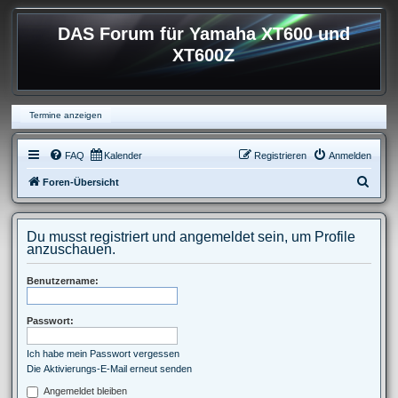
DAS Forum für Yamaha XT600 und
XT600Z
Termine anzeigen
FAQ
Kalender
Registrieren
Anmelden
S
Foren-Übersicht
u
c
Du musst registriert und angemeldet sein, um Profile
h
anzuschauen.
e
Benutzername:
Passwort:
Ich habe mein Passwort vergessen
Die Aktivierungs-E-Mail erneut senden
Angemeldet bleiben