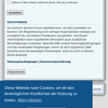
Meinen Online-Status während dieser Sitzung verbergen
REGISTRIEREN
Du musst in diesem Forum registriert sein, um dich anmelden zu
können. Die Registrierung ist in wenigen Augenblicken erledigt und
ermöglicht dir, auf weitere Funktionen zuzugreifen. Die Board-
Administration kann registrierten Benutzern auch zusätzliche
Berechtigungen zuweisen. Beachte bitte unsere Nutzungsbedingungen
und die verwandten Regelungen, bevor du dich registrierst. Bitte
beachte auch die jeweiligen Forenregeln, wenn du dich in diesem
Board bewegst.
Nutzungsbedingungen
|
Datenschutzerklärung
Registrieren
Diese Website nutzt Cookies, um dir den
Foren-Übersicht
Alle Zeiten sind
UTC+02:00
bestmöglichen Komfort bei der Nutzung zu
bieten.
Mehr erfahren
Privates Forum ©
motorang
E-Mail
Aero
style developed for phpBB