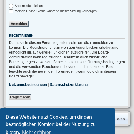
Angemeldet bleiben
Meinen Online-Status während dieser Sitzung verbergen
REGISTRIEREN
Du musst in diesem Forum registriert sein, um dich anmelden zu
können. Die Registrierung ist in wenigen Augenblicken erledigt und
ermöglicht dir, auf weitere Funktionen zuzugreifen. Die Board-
Administration kann registrierten Benutzern auch zusätzliche
Berechtigungen zuweisen. Beachte bitte unsere Nutzungsbedingungen
und die verwandten Regelungen, bevor du dich registrierst. Bitte
beachte auch die jeweiligen Forenregeln, wenn du dich in diesem
Board bewegst.
Nutzungsbedingungen
|
Datenschutzerklärung
Registrieren
Diese Website nutzt Cookies, um dir den
Foren-Übersicht
Alle Zeiten sind
UTC+02:00
bestmöglichen Komfort bei der Nutzung zu
bieten.
Mehr erfahren