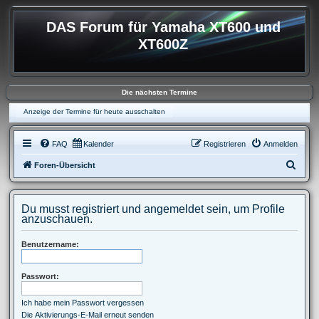
DAS Forum für Yamaha XT600 und
XT600Z
Die nächsten Termine
Anzeige der Termine für heute ausschalten
FAQ
Kalender
Registrieren
Anmelden
S
Foren-Übersicht
u
c
Du musst registriert und angemeldet sein, um Profile
h
anzuschauen.
e
Benutzername:
Passwort:
Ich habe mein Passwort vergessen
Die Aktivierungs-E-Mail erneut senden