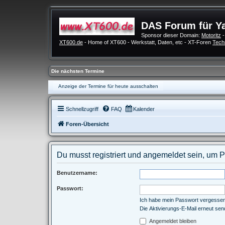
DAS Forum für Y
Sponsor dieser Domain:
Motoritz
-
XT600.de
- Home of XT600 - Werkstatt, Daten, etc - XT-Foren
Tech
Die nächsten Termine
Anzeige der Termine für heute ausschalten
Schnellzugriff
FAQ
Kalender
Foren-Übersicht
Du musst registriert und angemeldet sein, um 
Benutzername:
Passwort:
Ich habe mein Passwort vergesse
Die Aktivierungs-E-Mail erneut se
Angemeldet bleiben