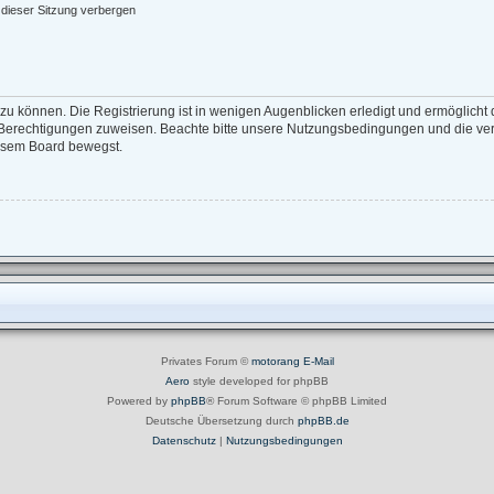
dieser Sitzung verbergen
zu können. Die Registrierung ist in wenigen Augenblicken erledigt und ermöglicht d
e Berechtigungen zuweisen. Beachte bitte unsere Nutzungsbedingungen und die verw
iesem Board bewegst.
Privates Forum ©
motorang
E-Mail
Aero
style developed for phpBB
Powered by
phpBB
® Forum Software © phpBB Limited
Deutsche Übersetzung durch
phpBB.de
Datenschutz
|
Nutzungsbedingungen