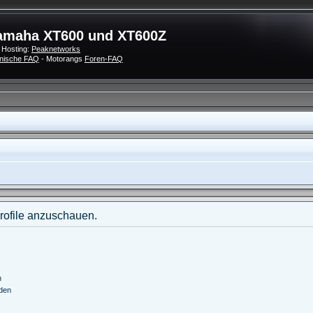
amaha XT600 und XT600Z
 Hosting:
Peaknetworks
nische FAQ
- Motorangs
Foren-FAQ
Profile anzuschauen.
n
nden