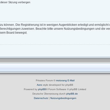
dieser Sitzung verbergen
zu können. Die Registrierung ist in wenigen Augenblicken erledigt und ermöglicht d
e Berechtigungen zuweisen. Beachte bitte unsere Nutzungsbedingungen und die verw
iesem Board bewegst.
Privates Forum ©
motorang
E-Mail
Aero
style developed for phpBB
Powered by
phpBB
® Forum Software © phpBB Limited
Deutsche Übersetzung durch
phpBB.de
Datenschutz
|
Nutzungsbedingungen