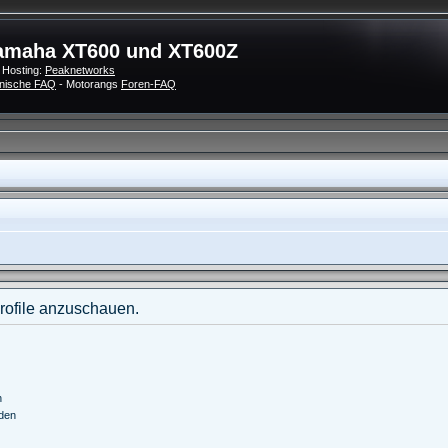
amaha XT600 und XT600Z
 Hosting:
Peaknetworks
nische FAQ
- Motorangs
Foren-FAQ
Profile anzuschauen.
n
nden