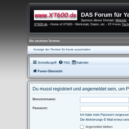
DAS Forum für Y
Sponsor dieser Domain:
Motoritz
-
XT600.de
- Home of XT600 - Werkstatt, Daten, etc - XT-Foren
Tech
Die nächsten Termine
Anzeige der Termine für heute ausschalten
Schnellzugriff
FAQ
Kalender
Foren-Übersicht
Du musst registriert und angemeldet sein, um 
Benutzername:
Passwort:
Ich habe mein Passwort vergesse
Die Aktivierungs-E-Mail erneut se
Angemeldet bleiben