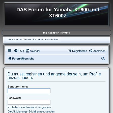
DAS Forum für Yamaha XT600 und
XT600Z
Die nächsten Termine
Anzeige der Termine für heute ausschalten
FAQ
Kalender
Registrieren
Anmelden
S
Foren-Übersicht
u
c
Du musst registriert und angemeldet sein, um Profile
h
anzuschauen.
e
Benutzername:
Passwort:
Ich habe mein Passwort vergessen
Die Aktivierungs-E-Mail erneut senden