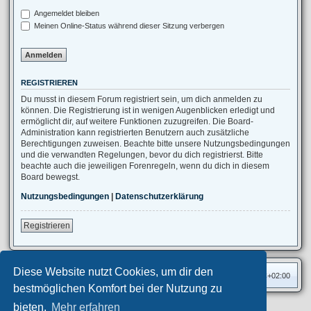
Angemeldet bleiben
Meinen Online-Status während dieser Sitzung verbergen
REGISTRIEREN
Du musst in diesem Forum registriert sein, um dich anmelden zu
können. Die Registrierung ist in wenigen Augenblicken erledigt und
ermöglicht dir, auf weitere Funktionen zuzugreifen. Die Board-
Administration kann registrierten Benutzern auch zusätzliche
Berechtigungen zuweisen. Beachte bitte unsere Nutzungsbedingungen
und die verwandten Regelungen, bevor du dich registrierst. Bitte
beachte auch die jeweiligen Forenregeln, wenn du dich in diesem
Board bewegst.
Nutzungsbedingungen
|
Datenschutzerklärung
Registrieren
Diese Website nutzt Cookies, um dir den
Foren-Übersicht
Alle Zeiten sind
UTC+02:00
bestmöglichen Komfort bei der Nutzung zu
bieten.
Mehr erfahren