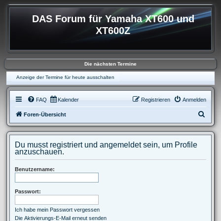
DAS Forum für Yamaha XT600 und
XT600Z
Die nächsten Termine
Anzeige der Termine für heute ausschalten
FAQ
Kalender
Registrieren
Anmelden
S
Foren-Übersicht
u
c
Du musst registriert und angemeldet sein, um Profile
h
anzuschauen.
e
Benutzername:
Passwort:
Ich habe mein Passwort vergessen
Die Aktivierungs-E-Mail erneut senden