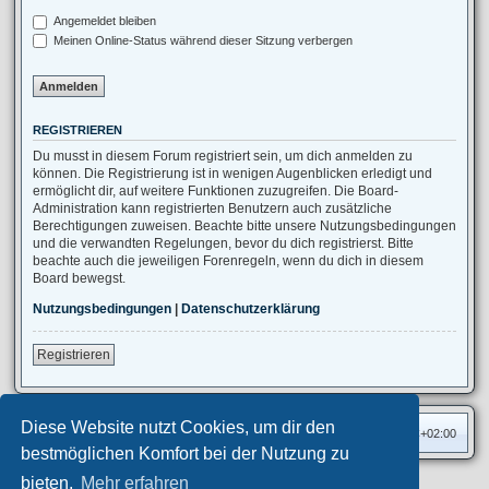
Angemeldet bleiben
Meinen Online-Status während dieser Sitzung verbergen
REGISTRIEREN
Du musst in diesem Forum registriert sein, um dich anmelden zu
können. Die Registrierung ist in wenigen Augenblicken erledigt und
ermöglicht dir, auf weitere Funktionen zuzugreifen. Die Board-
Administration kann registrierten Benutzern auch zusätzliche
Berechtigungen zuweisen. Beachte bitte unsere Nutzungsbedingungen
und die verwandten Regelungen, bevor du dich registrierst. Bitte
beachte auch die jeweiligen Forenregeln, wenn du dich in diesem
Board bewegst.
Nutzungsbedingungen
|
Datenschutzerklärung
Registrieren
Diese Website nutzt Cookies, um dir den
Foren-Übersicht
Alle Zeiten sind
UTC+02:00
bestmöglichen Komfort bei der Nutzung zu
bieten.
Mehr erfahren