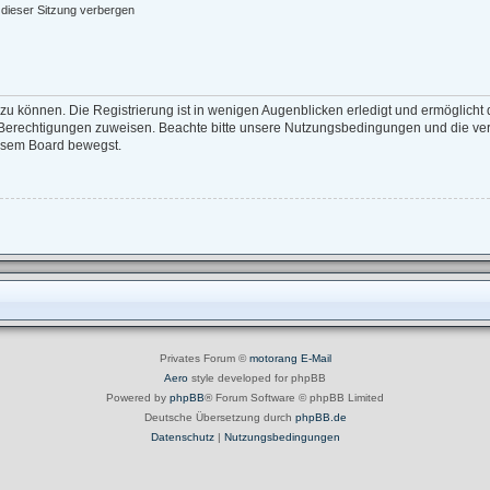
dieser Sitzung verbergen
zu können. Die Registrierung ist in wenigen Augenblicken erledigt und ermöglicht d
e Berechtigungen zuweisen. Beachte bitte unsere Nutzungsbedingungen und die verw
iesem Board bewegst.
Privates Forum ©
motorang
E-Mail
Aero
style developed for phpBB
Powered by
phpBB
® Forum Software © phpBB Limited
Deutsche Übersetzung durch
phpBB.de
Datenschutz
|
Nutzungsbedingungen