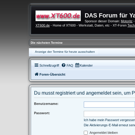
DAS Forum für Y
Sponsor dieser Domain:
Motoritz
-
XT600.de
- Home of XT600 - Werkstatt, Daten, etc - XT-Foren
Tech
Die nächsten Termine
Anzeige der Termine für heute ausschalten
Schnellzugriff
FAQ
Kalender
Foren-Übersicht
Du musst registriert und angemeldet sein, um 
Benutzername:
Passwort:
Ich habe mein Passwort vergesse
Die Aktivierungs-E-Mail erneut se
Angemeldet bleiben