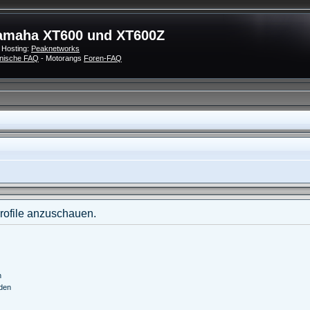
amaha XT600 und XT600Z
 Hosting:
Peaknetworks
nische FAQ
- Motorangs
Foren-FAQ
Profile anzuschauen.
n
nden