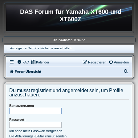
DAS Forum für Yamaha XT600 und
XT600Z
Die nächsten Termine
Anzeige der Termine für heute ausschalten
FAQ
Kalender
Registrieren
Anmelden
S
Foren-Übersicht
u
c
Du musst registriert und angemeldet sein, um Profile
h
anzuschauen.
e
Benutzername:
Passwort:
Ich habe mein Passwort vergessen
Die Aktivierungs-E-Mail erneut senden