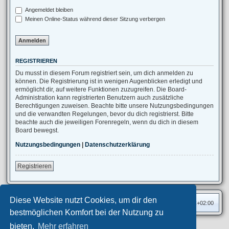
Angemeldet bleiben
Meinen Online-Status während dieser Sitzung verbergen
REGISTRIEREN
Du musst in diesem Forum registriert sein, um dich anmelden zu
können. Die Registrierung ist in wenigen Augenblicken erledigt und
ermöglicht dir, auf weitere Funktionen zuzugreifen. Die Board-
Administration kann registrierten Benutzern auch zusätzliche
Berechtigungen zuweisen. Beachte bitte unsere Nutzungsbedingungen
und die verwandten Regelungen, bevor du dich registrierst. Bitte
beachte auch die jeweiligen Forenregeln, wenn du dich in diesem
Board bewegst.
Nutzungsbedingungen
|
Datenschutzerklärung
Registrieren
Diese Website nutzt Cookies, um dir den
Foren-Übersicht
Alle Zeiten sind
UTC+02:00
bestmöglichen Komfort bei der Nutzung zu
bieten.
Mehr erfahren