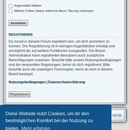
Angemeldet bleiben
Meinen Online-Status während dieser Sitzung verbergen
REGISTRIEREN
Du musst in diesem Forum registriert sein, um dich anmelden zu
können. Die Registrierung ist in wenigen Augenblicken erledigt und
ermöglicht dir, auf weitere Funktionen zuzugreifen. Die Board-
Administration kann registrierten Benutzern auch zusätzliche
Berechtigungen zuweisen. Beachte bitte unsere Nutzungsbedingungen
und die verwandten Regelungen, bevor du dich registrierst. Bitte
beachte auch die jeweiligen Forenregeln, wenn du dich in diesem
Board bewegst.
Nutzungsbedingungen
|
Datenschutzerklärung
Registrieren
Diese Website nutzt Cookies, um dir den
Foren-Übersicht
Alle Zeiten sind
UTC+02:00
bestmöglichen Komfort bei der Nutzung zu
bieten.
Mehr erfahren