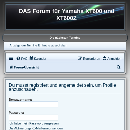
DAS Forum für Yamaha XT600 und
XT600Z
Die nächsten Termine
Anzeige der Termine für heute ausschalten
FAQ
Kalender
Registrieren
Anmelden
S
Foren-Übersicht
u
c
Du musst registriert und angemeldet sein, um Profile
h
anzuschauen.
e
Benutzername:
Passwort:
Ich habe mein Passwort vergessen
Die Aktivierungs-E-Mail erneut senden