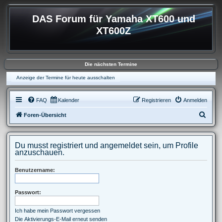
DAS Forum für Yamaha XT600 und
XT600Z
Die nächsten Termine
Anzeige der Termine für heute ausschalten
FAQ
Kalender
Registrieren
Anmelden
S
Foren-Übersicht
u
c
Du musst registriert und angemeldet sein, um Profile
h
anzuschauen.
e
Benutzername:
Passwort:
Ich habe mein Passwort vergessen
Die Aktivierungs-E-Mail erneut senden