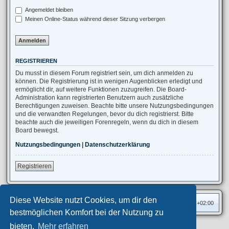
Angemeldet bleiben
Meinen Online-Status während dieser Sitzung verbergen
REGISTRIEREN
Du musst in diesem Forum registriert sein, um dich anmelden zu
können. Die Registrierung ist in wenigen Augenblicken erledigt und
ermöglicht dir, auf weitere Funktionen zuzugreifen. Die Board-
Administration kann registrierten Benutzern auch zusätzliche
Berechtigungen zuweisen. Beachte bitte unsere Nutzungsbedingungen
und die verwandten Regelungen, bevor du dich registrierst. Bitte
beachte auch die jeweiligen Forenregeln, wenn du dich in diesem
Board bewegst.
Nutzungsbedingungen
|
Datenschutzerklärung
Registrieren
Diese Website nutzt Cookies, um dir den
Foren-Übersicht
Alle Zeiten sind
UTC+02:00
bestmöglichen Komfort bei der Nutzung zu
bieten.
Mehr erfahren