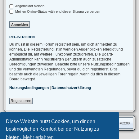
Angemeldet bleiben
Meinen Online-Status während dieser Sitzung verbergen
REGISTRIEREN
Du musst in diesem Forum registriert sein, um dich anmelden zu
können. Die Registrierung ist in wenigen Augenblicken erledigt und
ermöglicht dir, auf weitere Funktionen zuzugreifen. Die Board-
Administration kann registrierten Benutzern auch zusätzliche
Berechtigungen zuweisen. Beachte bitte unsere Nutzungsbedingungen
und die verwandten Regelungen, bevor du dich registrierst. Bitte
beachte auch die jeweiligen Forenregeln, wenn du dich in diesem
Board bewegst.
Nutzungsbedingungen
|
Datenschutzerklärung
Registrieren
Diese Website nutzt Cookies, um dir den
Foren-Übersicht
Alle Zeiten sind
UTC+02:00
bestmöglichen Komfort bei der Nutzung zu
bieten.
Mehr erfahren