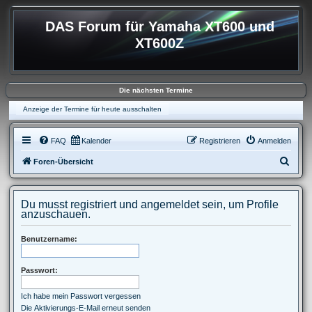
DAS Forum für Yamaha XT600 und
XT600Z
Die nächsten Termine
Anzeige der Termine für heute ausschalten
FAQ
Kalender
Registrieren
Anmelden
S
Foren-Übersicht
u
c
Du musst registriert und angemeldet sein, um Profile
h
anzuschauen.
e
Benutzername:
Passwort:
Ich habe mein Passwort vergessen
Die Aktivierungs-E-Mail erneut senden