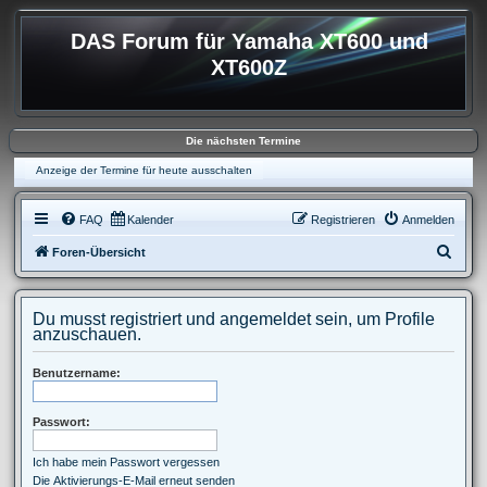
DAS Forum für Yamaha XT600 und
XT600Z
Die nächsten Termine
Anzeige der Termine für heute ausschalten
FAQ
Kalender
Registrieren
Anmelden
S
Foren-Übersicht
u
c
Du musst registriert und angemeldet sein, um Profile
h
anzuschauen.
e
Benutzername:
Passwort:
Ich habe mein Passwort vergessen
Die Aktivierungs-E-Mail erneut senden