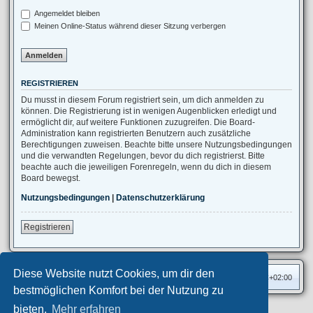
Angemeldet bleiben
Meinen Online-Status während dieser Sitzung verbergen
REGISTRIEREN
Du musst in diesem Forum registriert sein, um dich anmelden zu
können. Die Registrierung ist in wenigen Augenblicken erledigt und
ermöglicht dir, auf weitere Funktionen zuzugreifen. Die Board-
Administration kann registrierten Benutzern auch zusätzliche
Berechtigungen zuweisen. Beachte bitte unsere Nutzungsbedingungen
und die verwandten Regelungen, bevor du dich registrierst. Bitte
beachte auch die jeweiligen Forenregeln, wenn du dich in diesem
Board bewegst.
Nutzungsbedingungen
|
Datenschutzerklärung
Registrieren
Diese Website nutzt Cookies, um dir den
Foren-Übersicht
Alle Zeiten sind
UTC+02:00
bestmöglichen Komfort bei der Nutzung zu
bieten.
Mehr erfahren