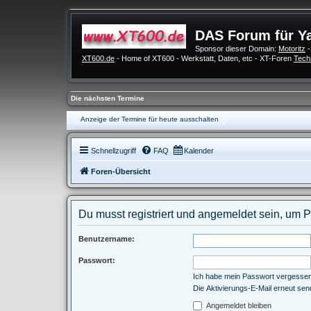
DAS Forum für Y
Sponsor dieser Domain:
Motoritz
-
XT600.de
- Home of XT600 - Werkstatt, Daten, etc - XT-Foren
Tech
Die nächsten Termine
Anzeige der Termine für heute ausschalten
Schnellzugriff
FAQ
Kalender
Foren-Übersicht
Du musst registriert und angemeldet sein, um 
Benutzername:
Passwort:
Ich habe mein Passwort vergesse
Die Aktivierungs-E-Mail erneut se
Angemeldet bleiben