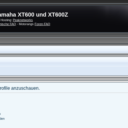
amaha XT600 und XT600Z
 Hosting:
Peaknetworks
nische FAQ
- Motorangs
Foren-FAQ
Profile anzuschauen.
n
nden