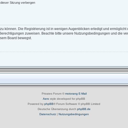
dieser Sitzung verbergen
zu können. Die Registrierung ist in wenigen Augenblicken erledigt und ermöglicht d
e Berechtigungen zuweisen. Beachte bitte unsere Nutzungsbedingungen und die verw
iesem Board bewegst.
Privates Forum ©
motorang
E-Mail
Aero
style developed for phpBB
Powered by
phpBB
® Forum Software © phpBB Limited
Deutsche Übersetzung durch
phpBB.de
Datenschutz
|
Nutzungsbedingungen