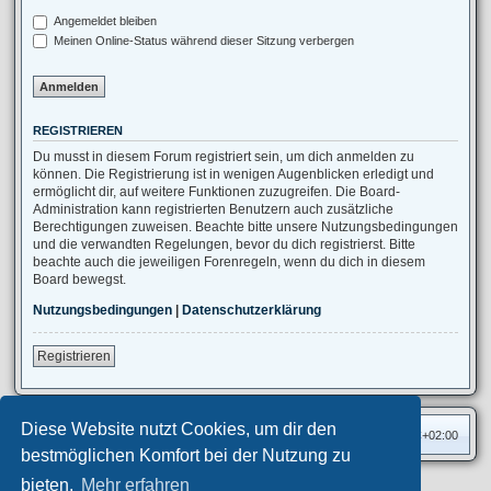
Angemeldet bleiben
Meinen Online-Status während dieser Sitzung verbergen
REGISTRIEREN
Du musst in diesem Forum registriert sein, um dich anmelden zu
können. Die Registrierung ist in wenigen Augenblicken erledigt und
ermöglicht dir, auf weitere Funktionen zuzugreifen. Die Board-
Administration kann registrierten Benutzern auch zusätzliche
Berechtigungen zuweisen. Beachte bitte unsere Nutzungsbedingungen
und die verwandten Regelungen, bevor du dich registrierst. Bitte
beachte auch die jeweiligen Forenregeln, wenn du dich in diesem
Board bewegst.
Nutzungsbedingungen
|
Datenschutzerklärung
Registrieren
Diese Website nutzt Cookies, um dir den
Foren-Übersicht
Alle Zeiten sind
UTC+02:00
bestmöglichen Komfort bei der Nutzung zu
bieten.
Mehr erfahren