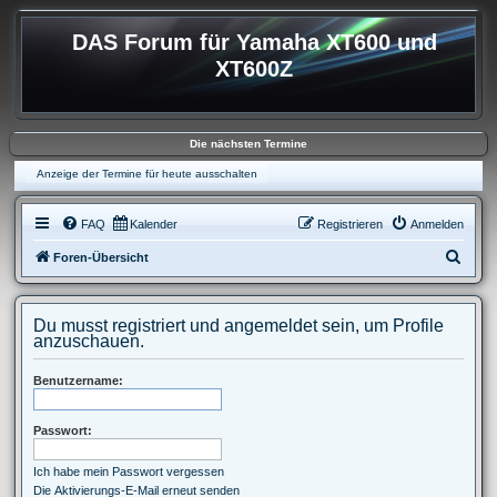
DAS Forum für Yamaha XT600 und
XT600Z
Die nächsten Termine
Anzeige der Termine für heute ausschalten
FAQ
Kalender
Registrieren
Anmelden
S
Foren-Übersicht
u
c
Du musst registriert und angemeldet sein, um Profile
h
anzuschauen.
e
Benutzername:
Passwort:
Ich habe mein Passwort vergessen
Die Aktivierungs-E-Mail erneut senden