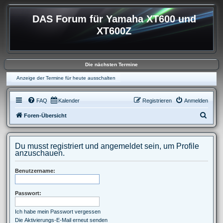
DAS Forum für Yamaha XT600 und
XT600Z
Die nächsten Termine
Anzeige der Termine für heute ausschalten
FAQ
Kalender
Registrieren
Anmelden
S
Foren-Übersicht
u
c
Du musst registriert und angemeldet sein, um Profile
h
anzuschauen.
e
Benutzername:
Passwort:
Ich habe mein Passwort vergessen
Die Aktivierungs-E-Mail erneut senden