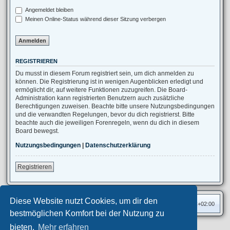
Angemeldet bleiben
Meinen Online-Status während dieser Sitzung verbergen
REGISTRIEREN
Du musst in diesem Forum registriert sein, um dich anmelden zu
können. Die Registrierung ist in wenigen Augenblicken erledigt und
ermöglicht dir, auf weitere Funktionen zuzugreifen. Die Board-
Administration kann registrierten Benutzern auch zusätzliche
Berechtigungen zuweisen. Beachte bitte unsere Nutzungsbedingungen
und die verwandten Regelungen, bevor du dich registrierst. Bitte
beachte auch die jeweiligen Forenregeln, wenn du dich in diesem
Board bewegst.
Nutzungsbedingungen
|
Datenschutzerklärung
Registrieren
Diese Website nutzt Cookies, um dir den
Foren-Übersicht
Alle Zeiten sind
UTC+02:00
bestmöglichen Komfort bei der Nutzung zu
bieten.
Mehr erfahren