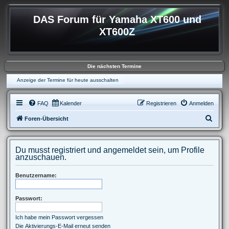
DAS Forum für Yamaha XT600 und
XT600Z
Die nächsten Termine
Anzeige der Termine für heute ausschalten
FAQ
Kalender
Registrieren
Anmelden
S
Foren-Übersicht
u
c
Du musst registriert und angemeldet sein, um Profile
h
anzuschauen.
e
Benutzername:
Passwort:
Ich habe mein Passwort vergessen
Die Aktivierungs-E-Mail erneut senden