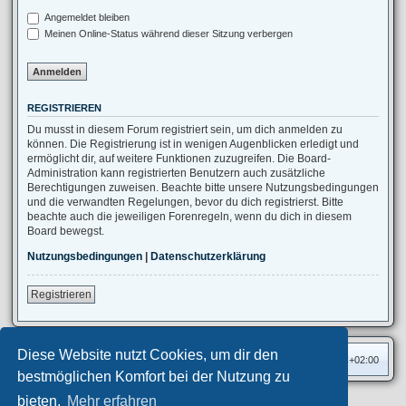
Angemeldet bleiben
Meinen Online-Status während dieser Sitzung verbergen
REGISTRIEREN
Du musst in diesem Forum registriert sein, um dich anmelden zu
können. Die Registrierung ist in wenigen Augenblicken erledigt und
ermöglicht dir, auf weitere Funktionen zuzugreifen. Die Board-
Administration kann registrierten Benutzern auch zusätzliche
Berechtigungen zuweisen. Beachte bitte unsere Nutzungsbedingungen
und die verwandten Regelungen, bevor du dich registrierst. Bitte
beachte auch die jeweiligen Forenregeln, wenn du dich in diesem
Board bewegst.
Nutzungsbedingungen
|
Datenschutzerklärung
Registrieren
Diese Website nutzt Cookies, um dir den
Foren-Übersicht
Alle Zeiten sind
UTC+02:00
bestmöglichen Komfort bei der Nutzung zu
bieten.
Mehr erfahren