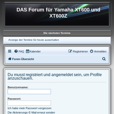
DAS Forum für Yamaha XT600 und
XT600Z
Die nächsten Termine
Anzeige der Termine für heute ausschalten
FAQ
Kalender
Registrieren
Anmelden
S
Foren-Übersicht
u
c
Du musst registriert und angemeldet sein, um Profile
h
anzuschauen.
e
Benutzername:
Passwort:
Ich habe mein Passwort vergessen
Die Aktivierungs-E-Mail erneut senden