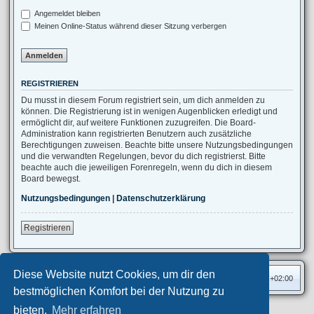
Angemeldet bleiben
Meinen Online-Status während dieser Sitzung verbergen
REGISTRIEREN
Du musst in diesem Forum registriert sein, um dich anmelden zu
können. Die Registrierung ist in wenigen Augenblicken erledigt und
ermöglicht dir, auf weitere Funktionen zuzugreifen. Die Board-
Administration kann registrierten Benutzern auch zusätzliche
Berechtigungen zuweisen. Beachte bitte unsere Nutzungsbedingungen
und die verwandten Regelungen, bevor du dich registrierst. Bitte
beachte auch die jeweiligen Forenregeln, wenn du dich in diesem
Board bewegst.
Nutzungsbedingungen
|
Datenschutzerklärung
Registrieren
Diese Website nutzt Cookies, um dir den
Foren-Übersicht
Alle Zeiten sind
UTC+02:00
bestmöglichen Komfort bei der Nutzung zu
bieten.
Mehr erfahren