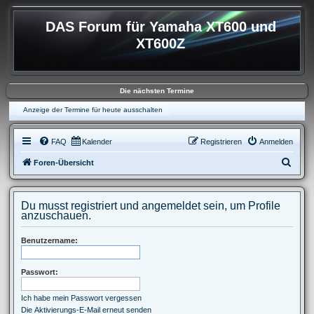
DAS Forum für Yamaha XT600 und
XT600Z
Die nächsten Termine
Anzeige der Termine für heute ausschalten
FAQ
Kalender
Registrieren
Anmelden
S
Foren-Übersicht
u
c
Du musst registriert und angemeldet sein, um Profile
h
anzuschauen.
e
Benutzername:
Passwort:
Ich habe mein Passwort vergessen
Die Aktivierungs-E-Mail erneut senden