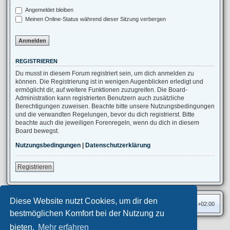
Angemeldet bleiben
Meinen Online-Status während dieser Sitzung verbergen
REGISTRIEREN
Du musst in diesem Forum registriert sein, um dich anmelden zu
können. Die Registrierung ist in wenigen Augenblicken erledigt und
ermöglicht dir, auf weitere Funktionen zuzugreifen. Die Board-
Administration kann registrierten Benutzern auch zusätzliche
Berechtigungen zuweisen. Beachte bitte unsere Nutzungsbedingungen
und die verwandten Regelungen, bevor du dich registrierst. Bitte
beachte auch die jeweiligen Forenregeln, wenn du dich in diesem
Board bewegst.
Nutzungsbedingungen
|
Datenschutzerklärung
Registrieren
Diese Website nutzt Cookies, um dir den
Foren-Übersicht
Alle Zeiten sind
UTC+02:00
bestmöglichen Komfort bei der Nutzung zu
bieten.
Mehr erfahren