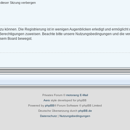
dieser Sitzung verbergen
zu können. Die Registrierung ist in wenigen Augenblicken erledigt und ermöglicht d
e Berechtigungen zuweisen. Beachte bitte unsere Nutzungsbedingungen und die verw
iesem Board bewegst.
Privates Forum ©
motorang
E-Mail
Aero
style developed for phpBB
Powered by
phpBB
® Forum Software © phpBB Limited
Deutsche Übersetzung durch
phpBB.de
Datenschutz
|
Nutzungsbedingungen