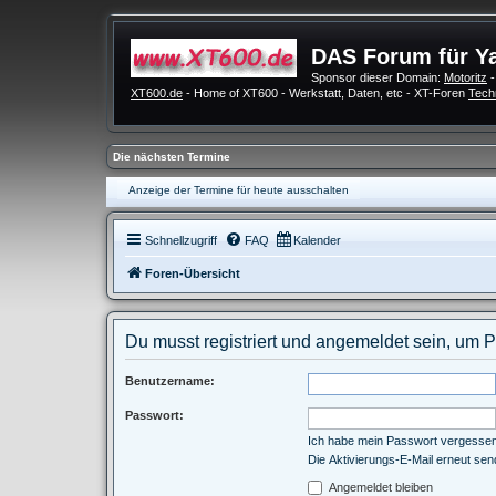
DAS Forum für Y
Sponsor dieser Domain:
Motoritz
-
XT600.de
- Home of XT600 - Werkstatt, Daten, etc - XT-Foren
Tech
Die nächsten Termine
Anzeige der Termine für heute ausschalten
Schnellzugriff
FAQ
Kalender
Foren-Übersicht
Du musst registriert und angemeldet sein, um 
Benutzername:
Passwort:
Ich habe mein Passwort vergesse
Die Aktivierungs-E-Mail erneut se
Angemeldet bleiben