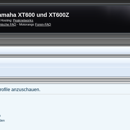
amaha XT600 und XT600Z
 Hosting:
Peaknetworks
nische FAQ
- Motorangs
Foren-FAQ
Profile anzuschauen.
n
nden