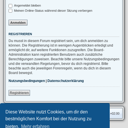
Angemeldet bleiben
Meinen Online-Status während dieser Sitzung verbergen
REGISTRIEREN
Du musst in diesem Forum registriert sein, um dich anmelden zu
können. Die Registrierung ist in wenigen Augenblicken erledigt und
ermöglicht dir, auf weitere Funktionen zuzugreifen. Die Board-
Administration kann registrierten Benutzern auch zusätzliche
Berechtigungen zuweisen. Beachte bitte unsere Nutzungsbedingungen
und die verwandten Regelungen, bevor du dich registrierst. Bitte
beachte auch die jeweiligen Forenregeln, wenn du dich in diesem
Board bewegst.
Nutzungsbedingungen
|
Datenschutzerklärung
Registrieren
Diese Website nutzt Cookies, um dir den
Foren-Übersicht
Alle Zeiten sind
UTC+02:00
bestmöglichen Komfort bei der Nutzung zu
bieten.
Mehr erfahren