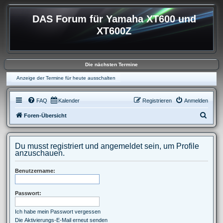
DAS Forum für Yamaha XT600 und
XT600Z
Die nächsten Termine
Anzeige der Termine für heute ausschalten
FAQ
Kalender
Registrieren
Anmelden
S
Foren-Übersicht
u
c
Du musst registriert und angemeldet sein, um Profile
h
anzuschauen.
e
Benutzername:
Passwort:
Ich habe mein Passwort vergessen
Die Aktivierungs-E-Mail erneut senden