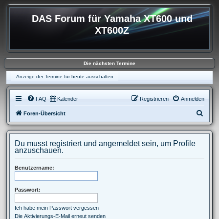
DAS Forum für Yamaha XT600 und
XT600Z
Die nächsten Termine
Anzeige der Termine für heute ausschalten
FAQ
Kalender
Registrieren
Anmelden
S
Foren-Übersicht
u
c
Du musst registriert und angemeldet sein, um Profile
h
anzuschauen.
e
Benutzername:
Passwort:
Ich habe mein Passwort vergessen
Die Aktivierungs-E-Mail erneut senden