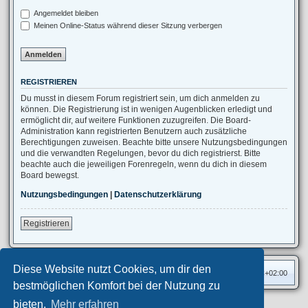
Angemeldet bleiben
Meinen Online-Status während dieser Sitzung verbergen
REGISTRIEREN
Du musst in diesem Forum registriert sein, um dich anmelden zu
können. Die Registrierung ist in wenigen Augenblicken erledigt und
ermöglicht dir, auf weitere Funktionen zuzugreifen. Die Board-
Administration kann registrierten Benutzern auch zusätzliche
Berechtigungen zuweisen. Beachte bitte unsere Nutzungsbedingungen
und die verwandten Regelungen, bevor du dich registrierst. Bitte
beachte auch die jeweiligen Forenregeln, wenn du dich in diesem
Board bewegst.
Nutzungsbedingungen
|
Datenschutzerklärung
Registrieren
Diese Website nutzt Cookies, um dir den
Foren-Übersicht
Alle Zeiten sind
UTC+02:00
bestmöglichen Komfort bei der Nutzung zu
bieten.
Mehr erfahren