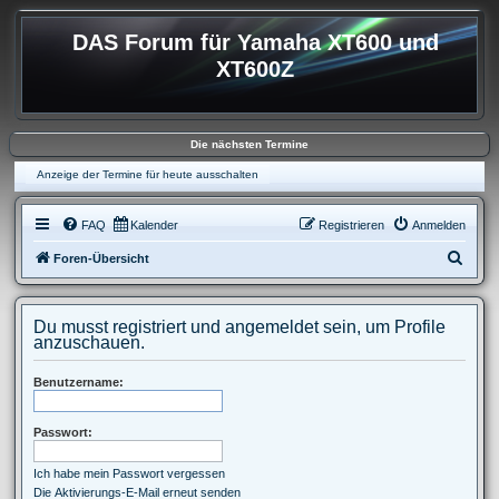
DAS Forum für Yamaha XT600 und
XT600Z
Die nächsten Termine
Anzeige der Termine für heute ausschalten
FAQ
Kalender
Registrieren
Anmelden
S
Foren-Übersicht
u
c
Du musst registriert und angemeldet sein, um Profile
h
anzuschauen.
e
Benutzername:
Passwort:
Ich habe mein Passwort vergessen
Die Aktivierungs-E-Mail erneut senden