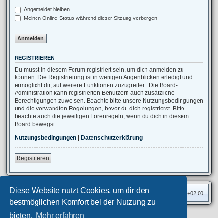
Angemeldet bleiben
Meinen Online-Status während dieser Sitzung verbergen
REGISTRIEREN
Du musst in diesem Forum registriert sein, um dich anmelden zu
können. Die Registrierung ist in wenigen Augenblicken erledigt und
ermöglicht dir, auf weitere Funktionen zuzugreifen. Die Board-
Administration kann registrierten Benutzern auch zusätzliche
Berechtigungen zuweisen. Beachte bitte unsere Nutzungsbedingungen
und die verwandten Regelungen, bevor du dich registrierst. Bitte
beachte auch die jeweiligen Forenregeln, wenn du dich in diesem
Board bewegst.
Nutzungsbedingungen
|
Datenschutzerklärung
Registrieren
Diese Website nutzt Cookies, um dir den
Foren-Übersicht
Alle Zeiten sind
UTC+02:00
bestmöglichen Komfort bei der Nutzung zu
bieten.
Mehr erfahren