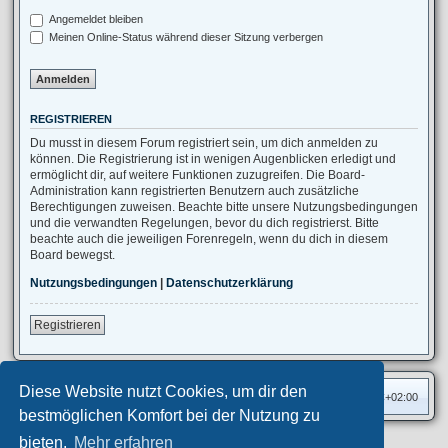
Angemeldet bleiben
Meinen Online-Status während dieser Sitzung verbergen
REGISTRIEREN
Du musst in diesem Forum registriert sein, um dich anmelden zu
können. Die Registrierung ist in wenigen Augenblicken erledigt und
ermöglicht dir, auf weitere Funktionen zuzugreifen. Die Board-
Administration kann registrierten Benutzern auch zusätzliche
Berechtigungen zuweisen. Beachte bitte unsere Nutzungsbedingungen
und die verwandten Regelungen, bevor du dich registrierst. Bitte
beachte auch die jeweiligen Forenregeln, wenn du dich in diesem
Board bewegst.
Nutzungsbedingungen
|
Datenschutzerklärung
Registrieren
Diese Website nutzt Cookies, um dir den
Foren-Übersicht
Alle Zeiten sind
UTC+02:00
bestmöglichen Komfort bei der Nutzung zu
bieten.
Mehr erfahren