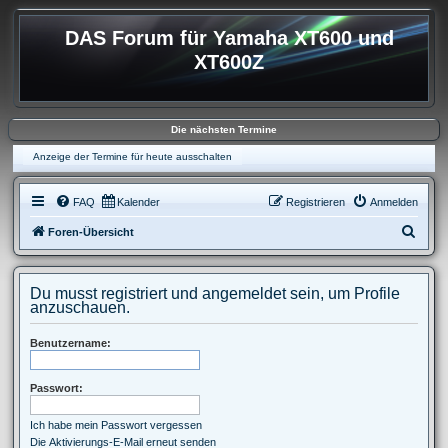
DAS Forum für Yamaha XT600 und
XT600Z
Die nächsten Termine
Anzeige der Termine für heute ausschalten
FAQ
Kalender
Registrieren
Anmelden
S
Foren-Übersicht
u
c
Du musst registriert und angemeldet sein, um Profile
h
anzuschauen.
e
Benutzername:
Passwort:
Ich habe mein Passwort vergessen
Die Aktivierungs-E-Mail erneut senden