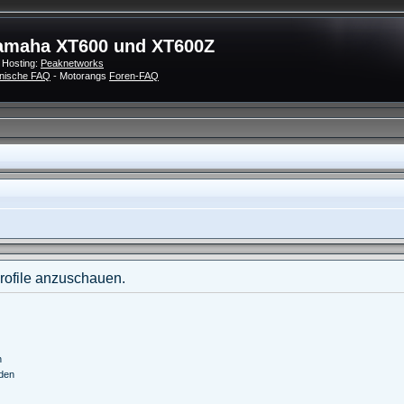
amaha XT600 und XT600Z
 Hosting:
Peaknetworks
nische FAQ
- Motorangs
Foren-FAQ
Profile anzuschauen.
n
nden