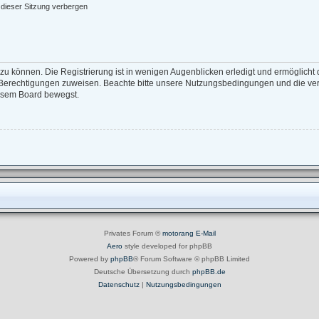
dieser Sitzung verbergen
zu können. Die Registrierung ist in wenigen Augenblicken erledigt und ermöglicht d
e Berechtigungen zuweisen. Beachte bitte unsere Nutzungsbedingungen und die verw
iesem Board bewegst.
Privates Forum ©
motorang
E-Mail
Aero
style developed for phpBB
Powered by
phpBB
® Forum Software © phpBB Limited
Deutsche Übersetzung durch
phpBB.de
Datenschutz
|
Nutzungsbedingungen