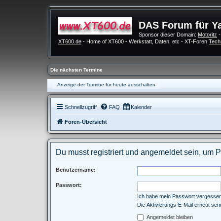
DAS Forum für Y
Sponsor dieser Domain:
Motoritz
-
XT600.de
- Home of XT600 - Werkstatt, Daten, etc - XT-Foren
Tech
Die nächsten Termine
Anzeige der Termine für heute ausschalten
Schnellzugriff
FAQ
Kalender
Foren-Übersicht
Du musst registriert und angemeldet sein, um 
Benutzername:
Passwort:
Ich habe mein Passwort vergesse
Die Aktivierungs-E-Mail erneut se
Angemeldet bleiben