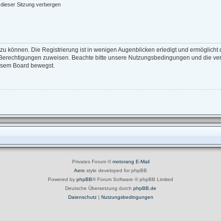
dieser Sitzung verbergen
zu können. Die Registrierung ist in wenigen Augenblicken erledigt und ermöglicht d
e Berechtigungen zuweisen. Beachte bitte unsere Nutzungsbedingungen und die verw
iesem Board bewegst.
Privates Forum ©
motorang
E-Mail
Aero
style developed for phpBB
Powered by
phpBB
® Forum Software © phpBB Limited
Deutsche Übersetzung durch
phpBB.de
Datenschutz
|
Nutzungsbedingungen