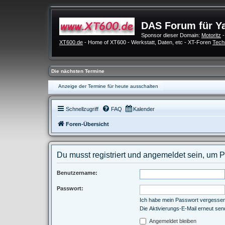
DAS Forum für Y
Sponsor dieser Domain:
Motoritz
-
XT600.de
- Home of XT600 - Werkstatt, Daten, etc - XT-Foren
Tech
Die nächsten Termine
Anzeige der Termine für heute ausschalten
Schnellzugriff
FAQ
Kalender
Foren-Übersicht
Du musst registriert und angemeldet sein, um 
Benutzername:
Passwort:
Ich habe mein Passwort vergesse
Die Aktivierungs-E-Mail erneut se
Angemeldet bleiben