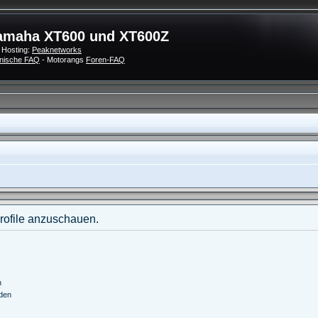
amaha XT600 und XT600Z
 Hosting:
Peaknetworks
nische FAQ
- Motorangs
Foren-FAQ
Profile anzuschauen.
n
nden