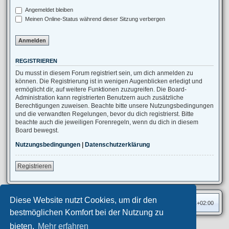
Angemeldet bleiben
Meinen Online-Status während dieser Sitzung verbergen
REGISTRIEREN
Du musst in diesem Forum registriert sein, um dich anmelden zu
können. Die Registrierung ist in wenigen Augenblicken erledigt und
ermöglicht dir, auf weitere Funktionen zuzugreifen. Die Board-
Administration kann registrierten Benutzern auch zusätzliche
Berechtigungen zuweisen. Beachte bitte unsere Nutzungsbedingungen
und die verwandten Regelungen, bevor du dich registrierst. Bitte
beachte auch die jeweiligen Forenregeln, wenn du dich in diesem
Board bewegst.
Nutzungsbedingungen
|
Datenschutzerklärung
Registrieren
Diese Website nutzt Cookies, um dir den
Foren-Übersicht
Alle Zeiten sind
UTC+02:00
bestmöglichen Komfort bei der Nutzung zu
bieten.
Mehr erfahren