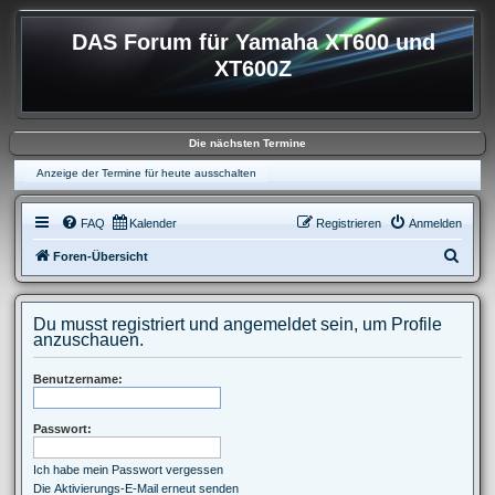
DAS Forum für Yamaha XT600 und
XT600Z
Die nächsten Termine
Anzeige der Termine für heute ausschalten
FAQ
Kalender
Registrieren
Anmelden
S
Foren-Übersicht
u
c
Du musst registriert und angemeldet sein, um Profile
h
anzuschauen.
e
Benutzername:
Passwort:
Ich habe mein Passwort vergessen
Die Aktivierungs-E-Mail erneut senden