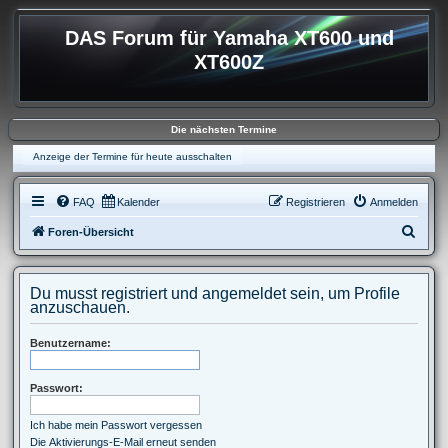
DAS Forum für Yamaha XT600 und
XT600Z
Die nächsten Termine
Anzeige der Termine für heute ausschalten
FAQ
Kalender
Registrieren
Anmelden
S
Foren-Übersicht
u
c
Du musst registriert und angemeldet sein, um Profile
h
anzuschauen.
e
Benutzername:
Passwort:
Ich habe mein Passwort vergessen
Die Aktivierungs-E-Mail erneut senden