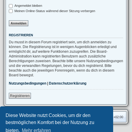
Angemeldet bleiben
Meinen Online-Status während dieser Sitzung verbergen
REGISTRIEREN
Du musst in diesem Forum registriert sein, um dich anmelden zu
können. Die Registrierung ist in wenigen Augenblicken erledigt und
ermöglicht dir, auf weitere Funktionen zuzugreifen. Die Board-
Administration kann registrierten Benutzern auch zusätzliche
Berechtigungen zuweisen. Beachte bitte unsere Nutzungsbedingungen
und die verwandten Regelungen, bevor du dich registrierst. Bitte
beachte auch die jeweiligen Forenregeln, wenn du dich in diesem
Board bewegst.
Nutzungsbedingungen
|
Datenschutzerklärung
Registrieren
Diese Website nutzt Cookies, um dir den
Foren-Übersicht
Alle Zeiten sind
UTC+02:00
bestmöglichen Komfort bei der Nutzung zu
bieten.
Mehr erfahren