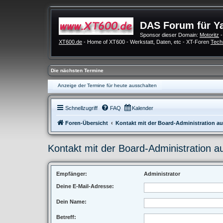
DAS Forum für Y
Sponsor dieser Domain:
Motoritz
-
XT600.de
- Home of XT600 - Werkstatt, Daten, etc - XT-Foren
Tech
Die nächsten Termine
Anzeige der Termine für heute ausschalten
Schnellzugriff
FAQ
Kalender
Foren-Übersicht
Kontakt mit der Board-Administration 
Kontakt mit der Board-Administration 
Empfänger:
Administrator
Deine E-Mail-Adresse:
Dein Name:
Betreff: