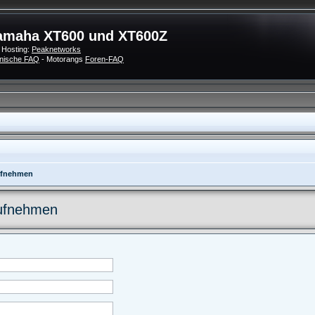
amaha XT600 und XT600Z
 Hosting:
Peaknetworks
nische FAQ
- Motorangs
Foren-FAQ
aufnehmen
aufnehmen