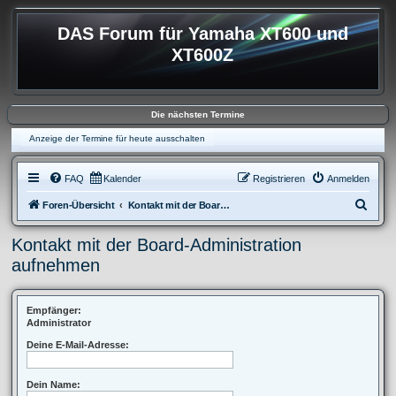
DAS Forum für Yamaha XT600 und
XT600Z
Die nächsten Termine
Anzeige der Termine für heute ausschalten
FAQ
Kalender
Registrieren
Anmelden
S
Foren-Übersicht
Kontakt mit der Board-Administration aufnehmen
u
Kontakt mit der Board-Administration
c
aufnehmen
h
e
Empfänger:
Administrator
Deine E-Mail-Adresse:
Dein Name: