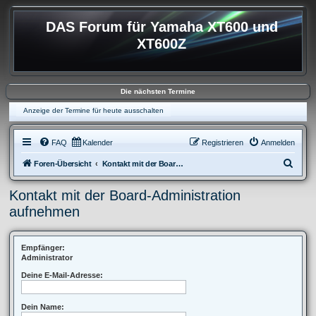
DAS Forum für Yamaha XT600 und
XT600Z
Die nächsten Termine
Anzeige der Termine für heute ausschalten
FAQ
Kalender
Registrieren
Anmelden
S
Foren-Übersicht
Kontakt mit der Board-Administration aufnehmen
u
Kontakt mit der Board-Administration
c
aufnehmen
h
e
Empfänger:
Administrator
Deine E-Mail-Adresse:
Dein Name: