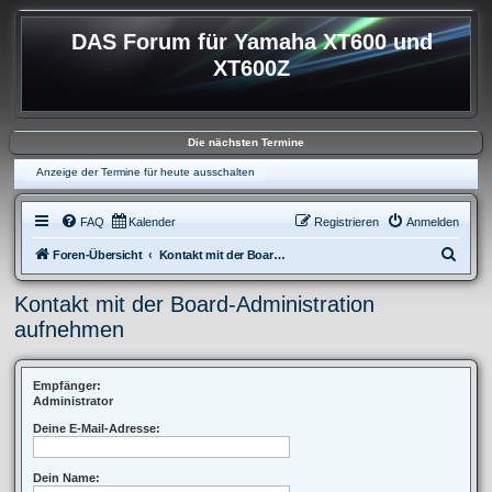
DAS Forum für Yamaha XT600 und
XT600Z
Die nächsten Termine
Anzeige der Termine für heute ausschalten
FAQ
Kalender
Registrieren
Anmelden
S
Foren-Übersicht
Kontakt mit der Board-Administration aufnehmen
u
Kontakt mit der Board-Administration
c
aufnehmen
h
e
Empfänger:
Administrator
Deine E-Mail-Adresse:
Dein Name: