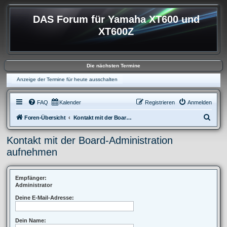
DAS Forum für Yamaha XT600 und
XT600Z
Die nächsten Termine
Anzeige der Termine für heute ausschalten
FAQ
Kalender
Registrieren
Anmelden
S
Foren-Übersicht
Kontakt mit der Board-Administration aufnehmen
u
Kontakt mit der Board-Administration
c
aufnehmen
h
e
Empfänger:
Administrator
Deine E-Mail-Adresse:
Dein Name: