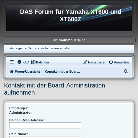
DAS Forum für Yamaha XT600 und
XT600Z
Die nächsten Termine
Anzeige der Termine für heute ausschalten
FAQ
Kalender
Registrieren
Anmelden
S
Foren-Übersicht
Kontakt mit der Board-Administration aufnehmen
u
Kontakt mit der Board-Administration
c
aufnehmen
h
e
Empfänger:
Administrator
Deine E-Mail-Adresse:
Dein Name: