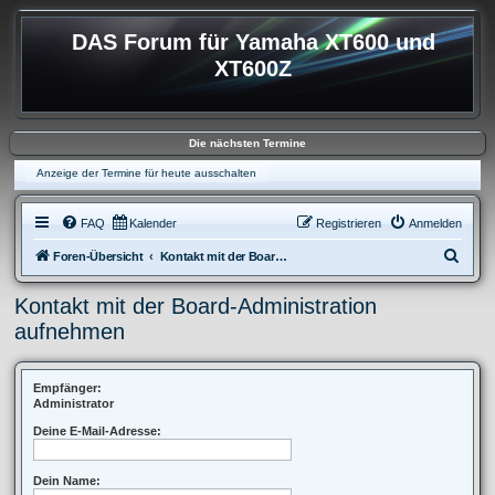
DAS Forum für Yamaha XT600 und
XT600Z
Die nächsten Termine
Anzeige der Termine für heute ausschalten
FAQ
Kalender
Registrieren
Anmelden
S
Foren-Übersicht
Kontakt mit der Board-Administration aufnehmen
u
Kontakt mit der Board-Administration
c
aufnehmen
h
e
Empfänger:
Administrator
Deine E-Mail-Adresse:
Dein Name: