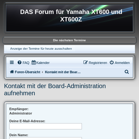
DAS Forum für Yamaha XT600 und
XT600Z
Die nächsten Termine
Anzeige der Termine für heute ausschalten
FAQ
Kalender
Registrieren
Anmelden
S
Foren-Übersicht
Kontakt mit der Board-Administration aufnehmen
u
Kontakt mit der Board-Administration
c
aufnehmen
h
e
Empfänger:
Administrator
Deine E-Mail-Adresse:
Dein Name: