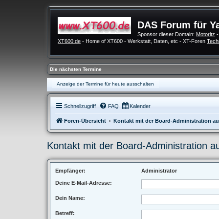
DAS Forum für Y
Sponsor dieser Domain:
Motoritz
-
XT600.de
- Home of XT600 - Werkstatt, Daten, etc - XT-Foren
Tech
Die nächsten Termine
Anzeige der Termine für heute ausschalten
Schnellzugriff
FAQ
Kalender
Foren-Übersicht
Kontakt mit der Board-Administration 
Kontakt mit der Board-Administration 
Empfänger:
Administrator
Deine E-Mail-Adresse:
Dein Name:
Betreff: