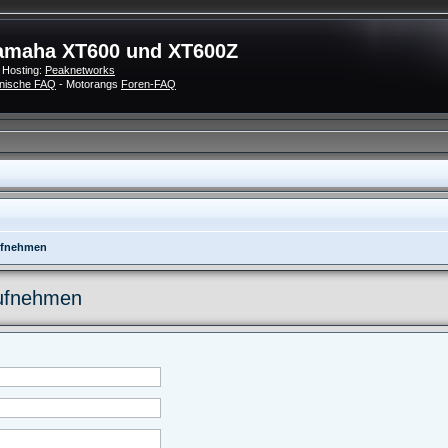
amaha XT600 und XT600Z
 Hosting:
Peaknetworks
nische FAQ
- Motorangs
Foren-FAQ
aufnehmen
aufnehmen