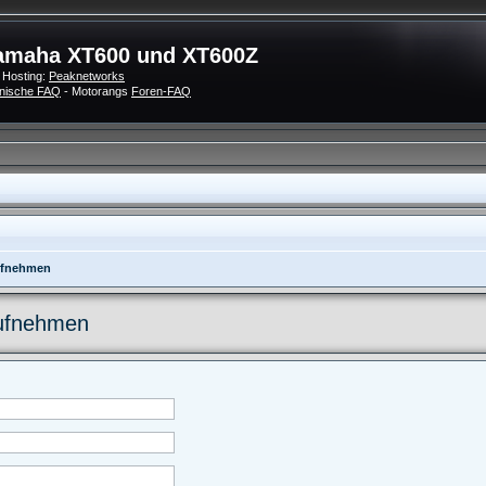
amaha XT600 und XT600Z
 Hosting:
Peaknetworks
nische FAQ
- Motorangs
Foren-FAQ
aufnehmen
aufnehmen