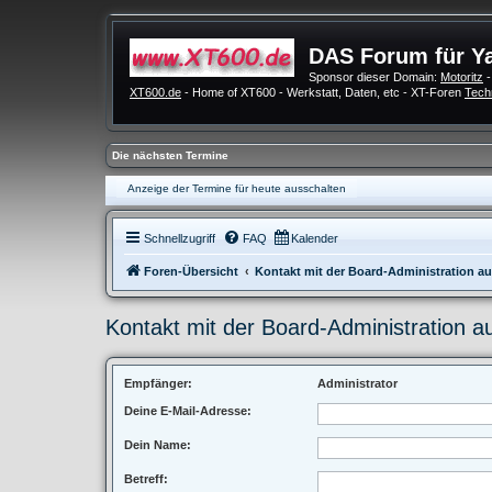
DAS Forum für Y
Sponsor dieser Domain:
Motoritz
-
XT600.de
- Home of XT600 - Werkstatt, Daten, etc - XT-Foren
Tech
Die nächsten Termine
Anzeige der Termine für heute ausschalten
Schnellzugriff
FAQ
Kalender
Foren-Übersicht
Kontakt mit der Board-Administration 
Kontakt mit der Board-Administration 
Empfänger:
Administrator
Deine E-Mail-Adresse:
Dein Name:
Betreff: