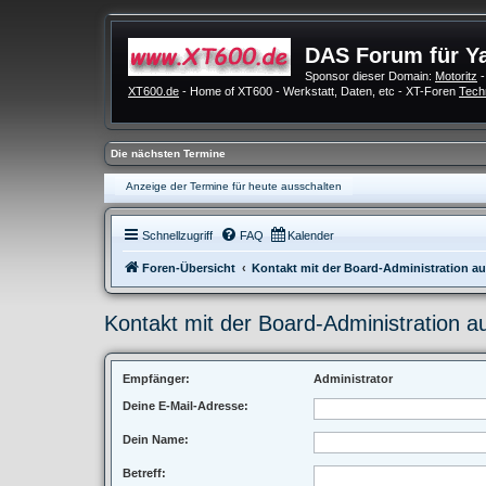
DAS Forum für Y
Sponsor dieser Domain:
Motoritz
-
XT600.de
- Home of XT600 - Werkstatt, Daten, etc - XT-Foren
Tech
Die nächsten Termine
Anzeige der Termine für heute ausschalten
Schnellzugriff
FAQ
Kalender
Foren-Übersicht
Kontakt mit der Board-Administration 
Kontakt mit der Board-Administration 
Empfänger:
Administrator
Deine E-Mail-Adresse:
Dein Name:
Betreff: