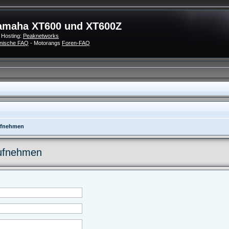
amaha XT600 und XT600Z
 Hosting:
Peaknetworks
nische FAQ
- Motorangs
Foren-FAQ
aufnehmen
aufnehmen